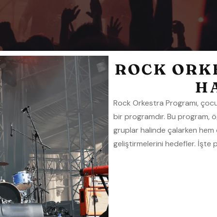
ROCK ORK
H
Rock Orkestra Programı, çocu
bir programdır. Bu program, öğr
gruplar halinde çalarken hem 
geliştirmelerini hedefler. İşte 