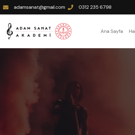
adamsanat@gmail.com
0312 235 6798
Ana Sayfa
Ha