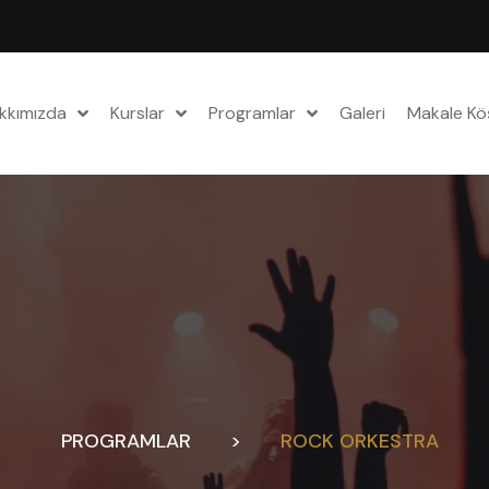
kkımızda
Kurslar
Programlar
Galeri
Makale Kö
PROGRAMLAR
>
ROCK ORKESTRA