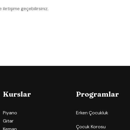
e iletişime geçebilirsiniz.
Kurslar
Programlar
Piyano
Erken Çocukluk
Gitar
Çocuk Korosu
Keman