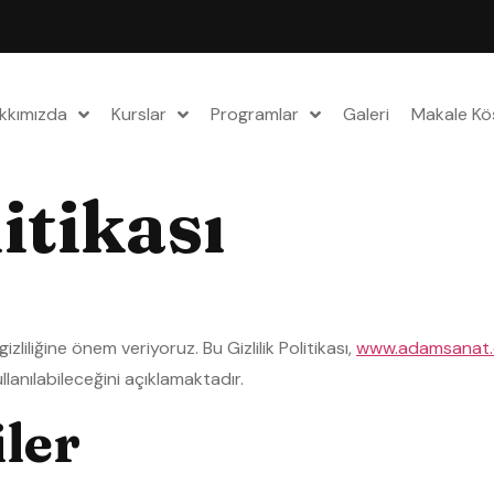
kkımızda
Kurslar
Programlar
Galeri
Makale Kö
litikası
liliğine önem veriyoruz. Bu Gizlilik Politikası,
www.adamsanat
ullanılabileceğini açıklamaktadır.
ler